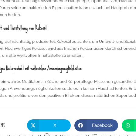
. Es dient als feuchtigkeitsspendende Hautpflege, Lippenbalsam, Haarkur
 Durch seine antibakteriellen Eigenschaften kann es auch bei Hautprobl
men helfen.
it und Herstellung von Kokosöl
htig, auf nachhaltig produziertes Kokosöl zu achten, um Umwelt- und Sozia
en. Hochwertiges Kokosöl wird aus frischen Kokosnüssen durch schonend
um alle wertvollen Inhaltsstoffe zu erhalten.
tiges Naturprodukt mit zahlreichen Anwendungsmöglichkeiten
t ein wahres Multitalent in Küche und Körperpflege. Mit seinen gesundheit
ltigen Anwendungsmöglichkeiten sollte es in keinem Haushalt fehlen. Ent
ls und profitiere von den positiven Effekten dieses natürlichen Superfood
 ME
X
Facebook