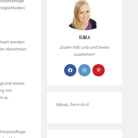
 Körperpflege
möglichkeiten
BIANCA
chselt werden
„Essen hält Leib und Seele
 beim Abnehmen
zusammen“
fgrund seines
ung von
ve zu
[sibwp_form id=2]
 Körperpflege