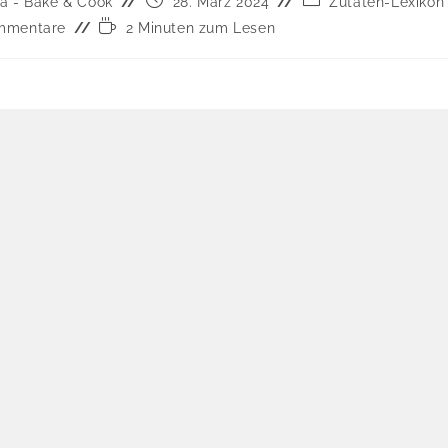
a - Bake & Cook
28. März 2024
Zutaten-Lexikon
mmentare
2 Minuten zum Lesen