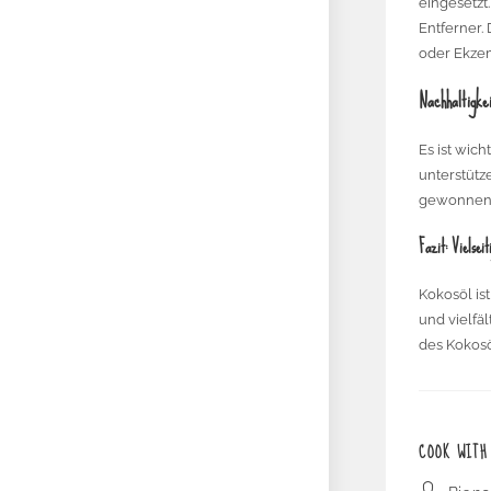
eingesetzt
Entferner.
oder Ekze
Nachhaltigke
Es ist wic
unterstütz
gewonnen, 
Fazit: Vielsei
Kokosöl is
und vielfä
des Kokosö
COOK WITH