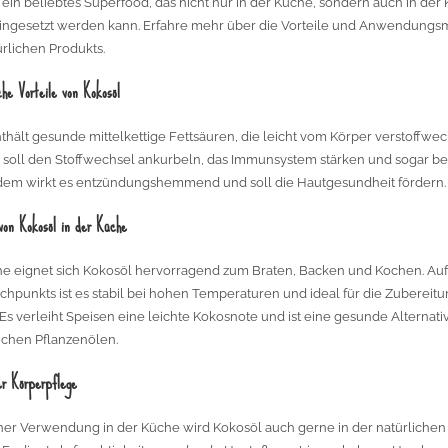
t ein beliebtes Superfood, das nicht nur in der Küche, sondern auch in der
 eingesetzt werden kann. Erfahre mehr über die Vorteile und Anwendungs
ürlichen Produkts.
che Vorteile von Kokosöl
thält gesunde mittelkettige Fettsäuren, die leicht vom Körper verstoffwe
s soll den Stoffwechsel ankurbeln, das Immunsystem stärken und sogar
dem wirkt es entzündungshemmend und soll die Hautgesundheit fördern.
von Kokosöl in der Küche
he eignet sich Kokosöl hervorragend zum Braten, Backen und Kochen. Au
hpunkts ist es stabil bei hohen Temperaturen und ideal für die Zubereit
 Es verleiht Speisen eine leichte Kokosnote und ist eine gesunde Alternati
chen Pflanzenölen.
er Körperpflege
er Verwendung in der Küche wird Kokosöl auch gerne in der natürlichen