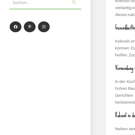
Kokosöl is
Suchen …
vielseitig
dieses nat
Gesundheitli
Kokosöl en
können. E
helfen. Zu
Verwendung 
In der Küc
hohen Rauc
Gerichten.
herkömmli
Kokosöl in d
Neben sein