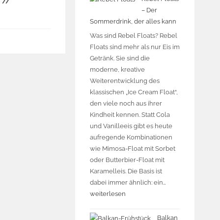
– Der
Sommerdrink, der alles kann
Was sind Rebel Floats? Rebel
Floats sind mehr als nur Eis im
Getränk. Sie sind die
moderne, kreative
Weiterentwicklung des
klassischen „Ice Cream Float“,
den viele noch aus ihrer
Kindheit kennen. Statt Cola
und Vanilleeis gibt es heute
aufregende Kombinationen
wie Mimosa-Float mit Sorbet
oder Butterbier-Float mit
Karamelleis. Die Basis ist
dabei immer ähnlich: ein…
weiterlesen
Balkan