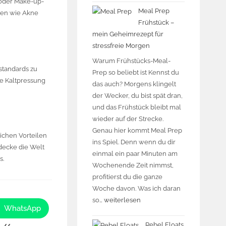
 oder Make-up-
Meal Prep
emen wie Akne
Frühstück –
mein Geheimrezept für
stressfreie Morgen
Warum Frühstücks-Meal-
lstandards zu
Prep so beliebt ist Kennst du
e Kaltpressung
das auch? Morgens klingelt
der Wecker, du bist spät dran,
und das Frühstück bleibt mal
wieder auf der Strecke.
Genau hier kommt Meal Prep
lichen Vorteilen
ins Spiel. Denn wenn du dir
decke die Welt
einmal ein paar Minuten am
s.
Wochenende Zeit nimmst,
profitierst du die ganze
Woche davon. Was ich daran
so…
weiterlesen
WhatsApp
Rebel Floats