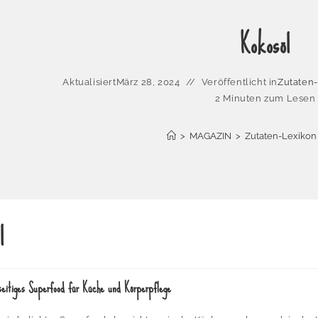
Kokosöl
Aktualisiert
März 28, 2024
Veröffentlicht in
Zutaten
2 Minuten zum Lesen
>
MAGAZIN
>
Zutaten-Lexikon
l
lseitiges Superfood für Küche und Körperpflege