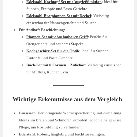
Edelstahl-Kochtopf-Set mit Ausgießfunktion
:
Ideal für
Suppen, Eintöpfe und Pasta-Gerichte.
Edelstahl-Bratpfannen-Set mit Deckel
:
Vielseitig
einsetzbar für Pfannengerichte und Saucen.
Für Antihaft-Beschichtung:
Pfannen-Set mit abnehmbaren Griff
:
Perfekt für
Ofengerichte und sauberes Stapeln.
Kochgeschirr-Set für die Optik
:
Ideal für Suppen,
Eintöpfe und Pasta-Gerichte.
Back-Set mit 6 Formen + Zubehör
:
Vielseitig einsetzbar
für Muffins, Kuchen uvm.
Wichtige Erkenntnisse aus dem Vergleich
Gusseisen
: Hervorragende Wärmespeicherung und -verteilung.
Ideal zum Braten und Schmoren, erfordert jedoch eine gewisse
Pflege, um Rostbildung zu verhindern.
Edelstahl
: Robust, langlebig und leicht zu reinigen.