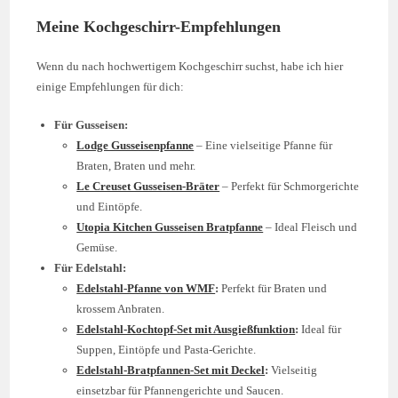
Meine Kochgeschirr-Empfehlungen
Wenn du nach hochwertigem Kochgeschirr suchst, habe ich hier
einige Empfehlungen für dich:
Für Gusseisen:
Lodge Gusseisenpfanne
– Eine vielseitige Pfanne für
Braten, Braten und mehr.
Le Creuset Gusseisen-Bräter
– Perfekt für Schmorgerichte
und Eintöpfe.
Utopia Kitchen Gusseisen Bratpfanne
– Ideal Fleisch und
Gemüse.
Für Edelstahl:
Edelstahl-Pfanne von WMF
:
Perfekt für Braten und
krossem Anbraten.
Edelstahl-Kochtopf-Set mit Ausgießfunktion
:
Ideal für
Suppen, Eintöpfe und Pasta-Gerichte.
Edelstahl-Bratpfannen-Set mit Deckel
:
Vielseitig
einsetzbar für Pfannengerichte und Saucen.