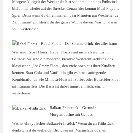
Morgens klingelt der Wecker, du bist spät dran, und das Frühstück
bleibt mal wieder auf der Strecke. Genau hier kommt Meal Prep ins
Spiel. Denn wenn du dir einmal ein paar Minuten am Wochenende
Zeit nimmst, profitierst du die ganze Woche davon. Was ich daran
so…
weiterlesen
Rebel Floats – Der Sommerdrink, der alles kann
Was sind Rebel Floats? Rebel Floats sind mehr als nur Eis im
Getränk. Sie sind die moderne, kreative Weiterentwicklung des
klassischen „Ice Cream Float“, den viele noch aus ihrer Kindheit
kennen. Statt Cola und Vanilleeis gibt es heute aufregende
Kombinationen wie Mimosa-Float mit Sorbet oder Butterbier-Float
mit Karamelleis. Die Basis ist dabei immer ähnlich: ein…
weiterlesen
Balkan-Frühstück – Gesunde
Morgenroutine mit Genuss
Was ist ein typisches Balkan-Frühstück? Wenn du an Frühstück
denkst, hast du vielleicht Brötchen mit Marmelade oder ein