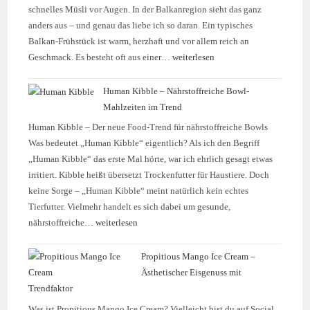
schnelles Müsli vor Augen. In der Balkanregion sieht das ganz
anders aus – und genau das liebe ich so daran. Ein typisches
Balkan-Frühstück ist warm, herzhaft und vor allem reich an
Geschmack. Es besteht oft aus einer…
weiterlesen
Human Kibble – Nährstoffreiche Bowl-
Mahlzeiten im Trend
Human Kibble – Der neue Food-Trend für nährstoffreiche Bowls
Was bedeutet „Human Kibble“ eigentlich? Als ich den Begriff
„Human Kibble“ das erste Mal hörte, war ich ehrlich gesagt etwas
irritiert. Kibble heißt übersetzt Trockenfutter für Haustiere. Doch
keine Sorge – „Human Kibble“ meint natürlich kein echtes
Tierfutter. Vielmehr handelt es sich dabei um gesunde,
nährstoffreiche…
weiterlesen
Propitious Mango Ice Cream –
Ästhetischer Eisgenuss mit
Trendfaktor
Was ist Propitious Mango Ice Cream? Vielleicht bist du auf Social