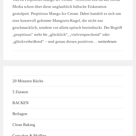
Media schon über diese unglaublich hübsche Eiskreation
gestolpert: Propitious Mango Ice Cream. Dabei handelt es sich um
eine kunstvoll geformte Mangoeis-Kugel, die nicht nur
geschmacklich, sondern vor allem optisch beeindruckt. Der Begriff
„propitious“ steht für „glücklich“, „vielversprechend“ oder
„glückverheißend“ – und genau diesen positiven…
weiterlesen
20 Minuten Küche
5 Zutaten
BACKEN
Beilagen
Clean Baking
Cupcakes & Muffins