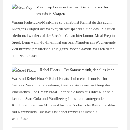
Meal Prep Frühstück – mein Geheimrezept für
stressfreie Morgen
Warum Frühstücks-Meal-Prep so beliebt ist Kennst du das auch?
Morgens klingelt der Wecker, du bist spät dran, und das Frühstück
bleibt mal wieder auf der Strecke. Genau hier kommt Meal Prep ins
Spiel. Denn wenn du dir einmal ein paar Minuten am Wochenende
Zeit nimmst, profitierst du die ganze Woche davon. Was ich daran
so…
weiterlesen
Rebel Floats – Der Sommerdrink, der alles kann
Was sind Rebel Floats? Rebel Floats sind mehr als nur Eis im
Getränk. Sie sind die moderne, kreative Weiterentwicklung des
klassischen „Ice Cream Float“, den viele noch aus ihrer Kindheit
kennen. Statt Cola und Vanilleeis gibt es heute aufregende
Kombinationen wie Mimosa-Float mit Sorbet oder Butterbier-Float
mit Karamelleis. Die Basis ist dabei immer ähnlich: ein…
weiterlesen