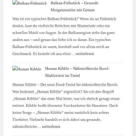
Balkan-Frühstück – Gesunde
Morgenroutine mit Genuss
Was ist ein typisches Balkan-Frühstück? Wenn du an Frühstück
denkst, hast du vielleicht Brötchen mit Marmelade oder ein
schnelles Müsli vor Augen. In der Balkanregion sieht das ganz
anders aus – und genau das liebe ich so daran. Ein typisches
Balkan-Frühstück ist warm, herzhaft und vor allem reich an
Geschmack. Es besteht oft aus einer…
weiterlesen
Human Kibble – Nährstoffreiche Bowl-
Mahlzeiten im Trend
Human Kibble – Der neue Food-Trend für nährstoffreiche Bowls
Was bedeutet „Human Kibble“ eigentlich? Als ich den Begriff
„Human Kibble“ das erste Mal hörte, war ich ehrlich gesagt etwas
irritiert. Kibble heißt übersetzt Trockenfutter für Haustiere. Doch
keine Sorge – „Human Kibble“ meint natürlich kein echtes
Tierfutter. Vielmehr handelt es sich dabei um gesunde,
nährstoffreiche…
weiterlesen