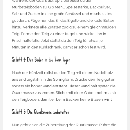
Während der Quark abtropft, bereitest du den
Mürbeteigboden zu. Gib Mehl, Speisestärke, Backpulver,
Salz und Zucker in eine große Schüssel und mische alles
gut durch. Füge nun das Ei, das Eigelb und die kalte Butter
hinzu. Verknete alle Zutaten zügig zu einem gleichmäßigen
Teig. Forme den Teig zu einer Kugel und wickel ihn in
Frischhaltefolie. Jetzt stellst du den Teig für etwa 30
Minuten in den Kühlschrank, damit er schön fest wird.
Schritt 4: Den Boden in die Form legen
Nach der Kühlzeit rollst du den Teig mit einem Nudelholz
aus und legst ihn in die Springform. Drücke den Teig gut an,
sodass ein hoher Rand entsteht. Dieser Rand hält später die
Quarkmasse zusammen. Stiche mit einer Gabel mehrmals in
den Teigboden, damit er beim Backen keine Blasen wirft.
Schritt 5: Die Quarkmasse zubereiten
Nun geht es an die Zubereitung der Quarkmasse. Rühre die