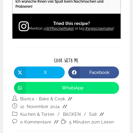
Ich wünsche Ihnen viel Spaß beim Nachmachen und
Probieren!
Tried this recipe?
Mention
@WPRecipeMaker
or tag
#wprecipemaker
!
COOK WITH ME
X
Facebook
WhatsApp
Bianca - Bake & Cook
12. November 2024
Kuchen & Torten
/
BACKEN
/
Süß
0 Kommentare
5 Minuten zum Lesen