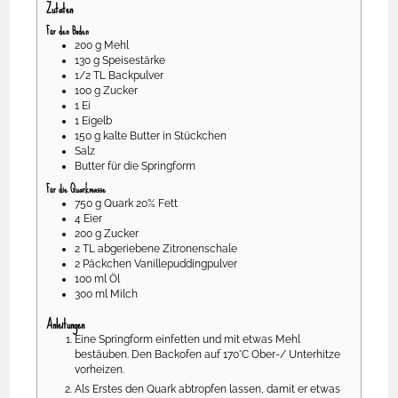
Zutaten
Für den Boden
200
g
Mehl
130
g
Speisestärke
1/2
TL
Backpulver
100
g
Zucker
1
Ei
1
Eigelb
150
g
kalte Butter in Stückchen
Salz
Butter für die Springform
Für die Quarkmasse
750
g
Quark 20% Fett
4
Eier
200
g
Zucker
2
TL
abgeriebene Zitronenschale
2
Päckchen
Vanillepuddingpulver
100
ml
Öl
300
ml
Milch
Anleitungen
Eine Springform einfetten und mit etwas Mehl
bestäuben. Den Backofen auf 170°C Ober-/ Unterhitze
vorheizen.
Als Erstes den Quark abtropfen lassen, damit er etwas