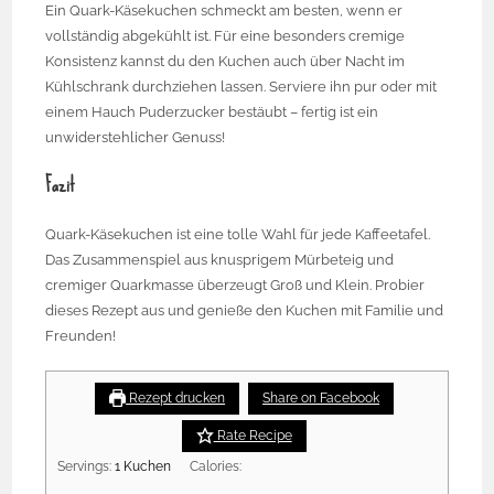
Ein Quark-Käsekuchen schmeckt am besten, wenn er
vollständig abgekühlt ist. Für eine besonders cremige
Konsistenz kannst du den Kuchen auch über Nacht im
Kühlschrank durchziehen lassen. Serviere ihn pur oder mit
einem Hauch Puderzucker bestäubt – fertig ist ein
unwiderstehlicher Genuss!
Fazit
Quark-Käsekuchen ist eine tolle Wahl für jede Kaffeetafel.
Das Zusammenspiel aus knusprigem Mürbeteig und
Quark-Käsekuchen
cremiger Quarkmasse überzeugt Groß und Klein. Probier
dieses Rezept aus und genieße den Kuchen mit Familie und
Freunden!
No ratings yet
Rezept drucken
Share on Facebook
Rate Recipe
Servings:
1
Kuchen
Calories: