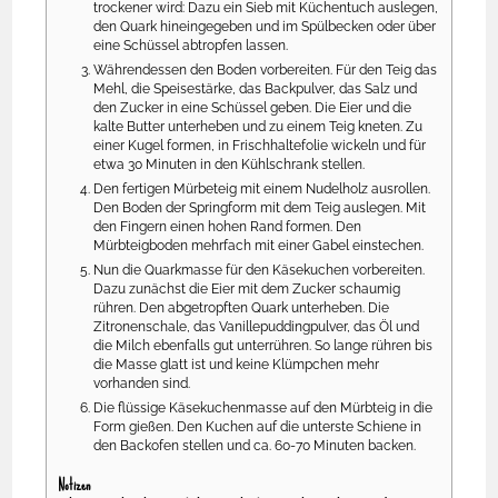
trockener wird: Dazu ein Sieb mit Küchentuch auslegen,
den Quark hineingegeben und im Spülbecken oder über
eine Schüssel abtropfen lassen.
Währendessen den Boden vorbereiten. Für den Teig das
Mehl, die Speisestärke, das Backpulver, das Salz und
den Zucker in eine Schüssel geben. Die Eier und die
kalte Butter unterheben und zu einem Teig kneten. Zu
einer Kugel formen, in Frischhaltefolie wickeln und für
etwa 30 Minuten in den Kühlschrank stellen.
Den fertigen Mürbeteig mit einem Nudelholz ausrollen.
Den Boden der Springform mit dem Teig auslegen. Mit
den Fingern einen hohen Rand formen. Den
Mürbteigboden mehrfach mit einer Gabel einstechen.
Nun die Quarkmasse für den Käsekuchen vorbereiten.
Dazu zunächst die Eier mit dem Zucker schaumig
rühren. Den abgetropften Quark unterheben. Die
Zitronenschale, das Vanillepuddingpulver, das Öl und
die Milch ebenfalls gut unterrühren. So lange rühren bis
die Masse glatt ist und keine Klümpchen mehr
vorhanden sind.
Die flüssige Käsekuchenmasse auf den Mürbteig in die
Form gießen. Den Kuchen auf die unterste Schiene in
den Backofen stellen und ca. 60-70 Minuten backen.
Notizen