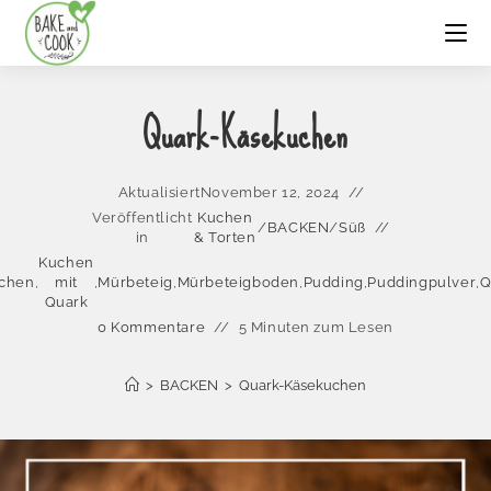
Quark-Käsekuchen
Aktualisiert
November 12, 2024
Veröffentlicht
Kuchen
/
BACKEN
/
Süß
in
& Torten
Kuchen
chen
,
mit
,
Mürbeteig
,
Mürbeteigboden
,
Pudding
,
Puddingpulver
,
Q
Quark
0 Kommentare
5 Minuten zum Lesen
>
BACKEN
>
Quark-Käsekuchen