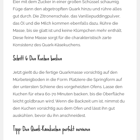
Eier mit dem Zucker in einer großen Schüssel schaumig.
Füge dann den abgetropften Quark hinzu und rühre alles
gut durch. Die Zitronenschale, das Vanillepuddingpulver,
das Öl und die Milch kommen ebenfalls dazu. Rühre die
Masse, bis sie glatt ist und keine Klümpchen mehr enthält.
Diese feine Masse sorgt für die charakteristisch zarte
Konsistenz des Quark-Käsekuchens.
Schritt 6: Den Kuchen backen
Jetzt gießt du die fertige Quarkmasse vorsichtig auf den
Mürbeteigboden in die Form. Platziere die Springform auf
der untersten Schiene des vorgeheizten Ofens. Lasse den
Kuchen für etwa 60-70 Minuten backen, bis die Oberfläche
leicht goldbraun wird. Wenn die Backzeit um ist, nimmst du
den Kuchen vorsichtig aus dem Ofen und lässt ihn gut
auskühlen, bevor du ihn anschneidest.
Tipp: Den Quark-Käsekuchen perfekt servieren