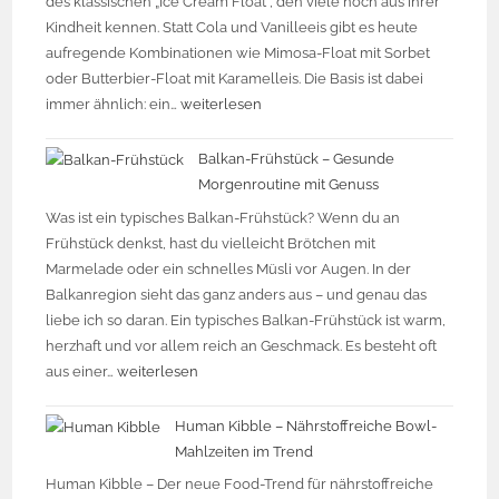
des klassischen „Ice Cream Float“, den viele noch aus ihrer
Kindheit kennen. Statt Cola und Vanilleeis gibt es heute
aufregende Kombinationen wie Mimosa-Float mit Sorbet
oder Butterbier-Float mit Karamelleis. Die Basis ist dabei
immer ähnlich: ein…
weiterlesen
Balkan-Frühstück – Gesunde
Morgenroutine mit Genuss
Was ist ein typisches Balkan-Frühstück? Wenn du an
Frühstück denkst, hast du vielleicht Brötchen mit
Marmelade oder ein schnelles Müsli vor Augen. In der
Balkanregion sieht das ganz anders aus – und genau das
liebe ich so daran. Ein typisches Balkan-Frühstück ist warm,
herzhaft und vor allem reich an Geschmack. Es besteht oft
aus einer…
weiterlesen
Human Kibble – Nährstoffreiche Bowl-
Mahlzeiten im Trend
Human Kibble – Der neue Food-Trend für nährstoffreiche