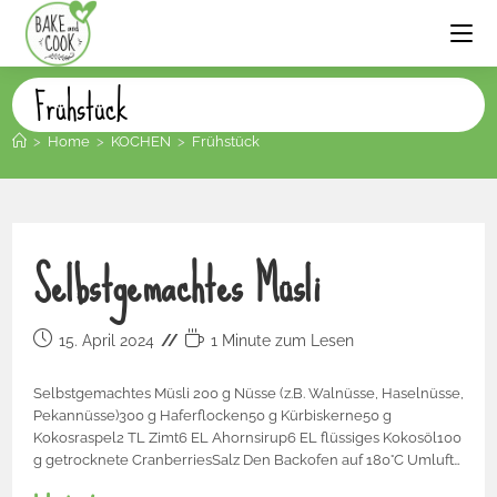
Frühstück
>
Home
>
KOCHEN
>
Frühstück
Selbstgemachtes Müsli
15. April 2024
1 Minute zum Lesen
Selbstgemachtes Müsli 200 g Nüsse (z.B. Walnüsse, Haselnüsse,
Pekannüsse)300 g Haferflocken50 g Kürbiskerne50 g
Kokosraspel2 TL Zimt6 EL Ahornsirup6 EL flüssiges Kokosöl100
g getrocknete CranberriesSalz Den Backofen auf 180°C Umluft…