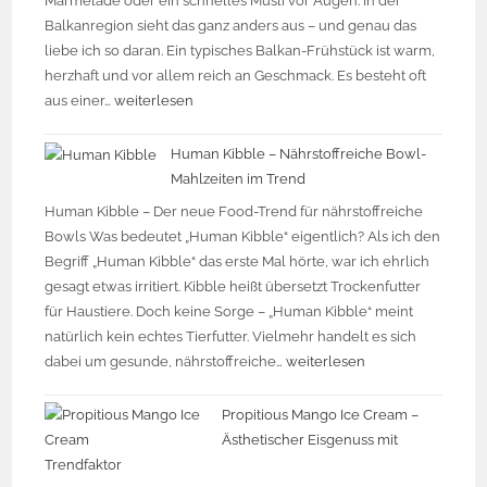
Marmelade oder ein schnelles Müsli vor Augen. In der
Balkanregion sieht das ganz anders aus – und genau das
liebe ich so daran. Ein typisches Balkan-Frühstück ist warm,
herzhaft und vor allem reich an Geschmack. Es besteht oft
aus einer…
weiterlesen
Human Kibble – Nährstoffreiche Bowl-
Mahlzeiten im Trend
Human Kibble – Der neue Food-Trend für nährstoffreiche
Bowls Was bedeutet „Human Kibble“ eigentlich? Als ich den
Begriff „Human Kibble“ das erste Mal hörte, war ich ehrlich
gesagt etwas irritiert. Kibble heißt übersetzt Trockenfutter
für Haustiere. Doch keine Sorge – „Human Kibble“ meint
natürlich kein echtes Tierfutter. Vielmehr handelt es sich
dabei um gesunde, nährstoffreiche…
weiterlesen
Propitious Mango Ice Cream –
Ästhetischer Eisgenuss mit
Trendfaktor