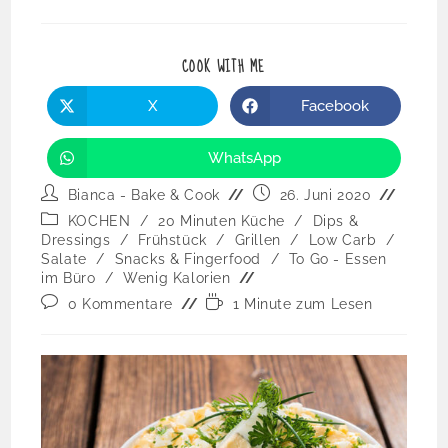
COOK WITH ME
X
Facebook
WhatsApp
Bianca - Bake & Cook
26. Juni 2020
KOCHEN
/
20 Minuten Küche
/
Dips &
Dressings
/
Frühstück
/
Grillen
/
Low Carb
/
Salate
/
Snacks & Fingerfood
/
To Go - Essen
im Büro
/
Wenig Kalorien
0 Kommentare
1 Minute zum Lesen