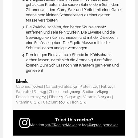
gehackten Kräutern, der sauren Sahne, dem Senf, dem
Zitronensaft, dem Curry, Salz und Pfeffer mit einer Gabel
oder einem kleinen Schneebesen zu einer glatten
Masse verarbeiten.
Die Zwiebel schälen, den harten Wurzelansatz
entfernen und sehr fein würfeln. Die Eiweiße und die
Gewürzgurken klein schneiden und mit der Zwiebel in
eine Schüssel geben. Die Eigelb-Masse mit in die
Schüssel geben und gut vermengen.
Den fertigen Eiersalat ca. 1 Stunde im Kühlschrank
ziehen lassen, damit sich die Aromen gut entfalten
können. Zum Schluss noch mit Kräutern garnieren und
genießen!
Nährwerte
Calories:
306
|
Carbohydrates:
5
|
Protein:
12
|
Fat:
27
|
kcal
g
g
g
Saturated Fat:
14
|
Cholesterol:
310
|
Sodium:
284
|
g
mg
mg
Potassium:
205
|
Fiber:
1
|
Sugar:
3
|
Vitamin A:
1137
|
mg
g
g
IU
Vitamin C:
1
|
Calcium:
108
|
Iron:
1
mg
mg
mg
Tried this recipe?
Mention
@WPRecipeMaker
or tag
#wprecipemaker
!