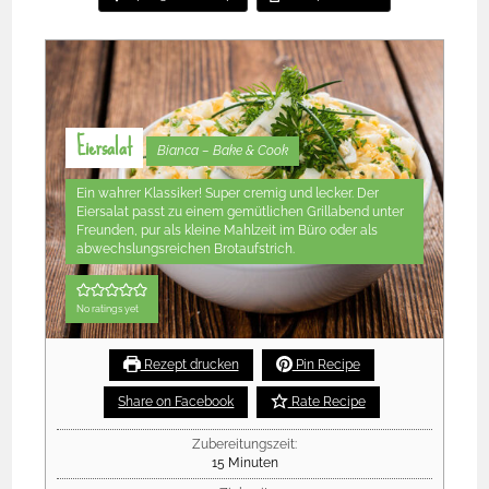
Eiersalat
Bianca – Bake & Cook
Ein wahrer Klassiker! Super cremig und lecker. Der
Eiersalat passt zu einem gemütlichen Grillabend unter
Freunden, pur als kleine Mahlzeit im Büro oder als
abwechslungsreichen Brotaufstrich.
No ratings yet
Rezept drucken
Pin Recipe
Share on Facebook
Rate Recipe
Zubereitungszeit:
15
Minuten