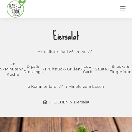
Eiersalat
Aktualisiert
Juni 26, 2020
20
Dips &
Low
Snacks &
N
/
Minuten
/
/
Frühstück
/
Grillen
/
/
Salate
/
Dressings
Carb
Fingerfood
Küche
0 Kommentare
1 Minute zum Lesen
>
KOCHEN
>
Eiersalat