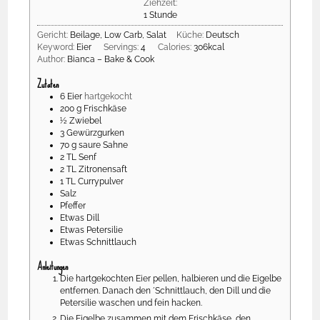
Ziehzeit:
1
Stunde
Gericht:
Beilage, Low Carb, Salat
Küche:
Deutsch
Keyword:
Eier
Servings:
4
Calories:
306
kcal
Author:
Bianca – Bake & Cook
Zutaten
6
Eier
hartgekocht
200
g
Frischkäse
½
Zwiebel
3
Gewürzgurken
70
g
saure Sahne
2
TL
Senf
2
TL
Zitronensaft
1
TL
Currypulver
Salz
Pfeffer
Etwas
Dill
Etwas
Petersilie
Etwas
Schnittlauch
Anleitungen
Die hartgekochten Eier pellen, halbieren und die Eigelbe
entfernen. Danach den ´Schnittlauch, den Dill und die
Petersilie waschen und fein hacken.
Die Eigelbe zusammen mit dem Frischkäse, den