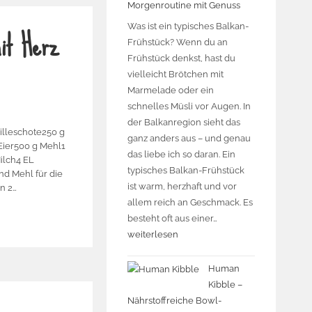
Morgenroutine mit Genuss
it Herz
Was ist ein typisches Balkan-
Frühstück? Wenn du an
Frühstück denkst, hast du
vielleicht Brötchen mit
Marmelade oder ein
schnelles Müsli vor Augen. In
der Balkanregion sieht das
illeschote250 g
ganz anders aus – und genau
Eier500 g Mehl1
das liebe ich so daran. Ein
ilch4 EL
typisches Balkan-Frühstück
nd Mehl für die
ist warm, herzhaft und vor
n 2…
allem reich an Geschmack. Es
besteht oft aus einer…
weiterlesen
Human
Kibble –
Nährstoffreiche Bowl-