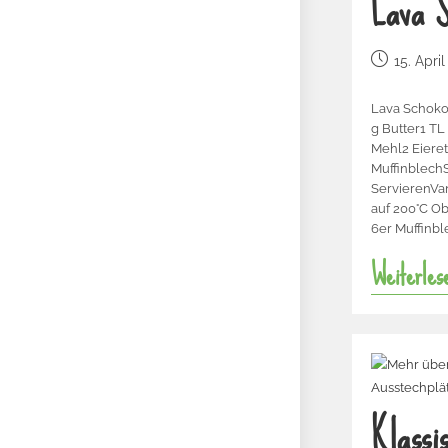
Lava S
15. Apri
Lava Schoko
g Butter1 TL
Mehl2 Eieret
Muffinblech
ServierenVa
auf 200°C Ob
6er Muffinbl
Weiterles
Klassi