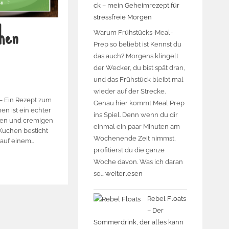
ck – mein Geheimrezept für
stressfreie Morgen
hen
Warum Frühstücks-Meal-
Prep so beliebt ist Kennst du
das auch? Morgens klingelt
der Wecker, du bist spät dran,
und das Frühstück bleibt mal
wieder auf der Strecke.
– Ein Rezept zum
Genau hier kommt Meal Prep
n ist ein echter
ins Spiel. Denn wenn du dir
chten und cremigen
einmal ein paar Minuten am
 Kuchen besticht
Wochenende Zeit nimmst,
 auf einem…
profitierst du die ganze
Woche davon. Was ich daran
so…
weiterlesen
Rebel Floats
– Der
Sommerdrink, der alles kann