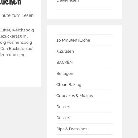
kuchen
weiterlesen
Minute zum Lesen
Butter, weich200 g
llezucker125 ml
20 Minuten Küche
0 g Rosinen100 g
 Den Backofen auf
5 Zutaten
izen und eine
BACKEN
Beilagen
Clean Baking
Cupcakes & Muffins
Dessert
Dessert
Dips & Dressings