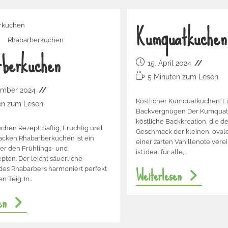
Kumquatkuchen
Rhabarberkuchen
rberkuchen
15. April 2024
5 Minuten zum Lesen
ember 2024
Köstlicher Kumquatkuchen: Ei
en zum Lesen
Backvergnügen Der Kumquatk
köstliche Backkreation, die d
hen Rezept: Saftig, Fruchtig und
Geschmack der kleinen, oval
acken Rhabarberkuchen ist ein
einer zarten Vanillenote verei
ter den Frühlings- und
ist ideal für alle,…
ten. Der leicht säuerliche
Weiterlesen
es Rhabarbers harmoniert perfekt
n Teig. In…
en