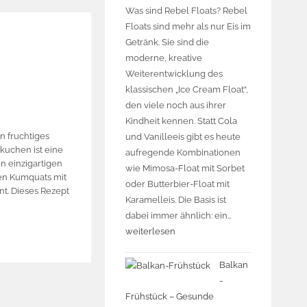
Was sind Rebel Floats? Rebel
Floats sind mehr als nur Eis im
Getränk. Sie sind die
moderne, kreative
Weiterentwicklung des
klassischen „Ice Cream Float“,
den viele noch aus ihrer
Kindheit kennen. Statt Cola
n fruchtiges
und Vanilleeis gibt es heute
uchen ist eine
aufregende Kombinationen
en einzigartigen
wie Mimosa-Float mit Sorbet
en Kumquats mit
oder Butterbier-Float mit
nt. Dieses Rezept
Karamelleis. Die Basis ist
dabei immer ähnlich: ein…
weiterlesen
Balkan
-
Frühstück – Gesunde