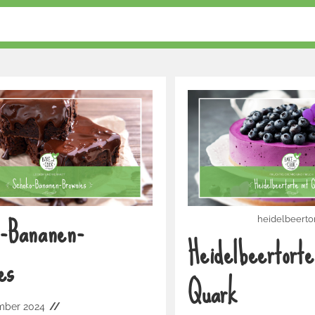
o-Bananen-
heidelbeerto
Heidelbeertorte
es
Quark
mber 2024