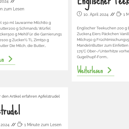
Englischer Tee
 2024
en zum Lesen
10. April 2024
1 
el 150 ml lauwarme Milch80 g
Englischer Teekuchen 200 g 
Butter200 g Schmand1 Würfel
Zucker4 Eier1 Päckchen Vani
cker500 g MehlFür die Garnierung1
Milch150 g Früchtmischung15
te100 g Zucker½ TL Zimt50 g
MandelnButter zum Einfetten
tter Die Milch, die Butter…
175°C Ober-/Unterhitze vorhe
en
Gugelhupf-Form…
Weiterlesen
trudel
l 2024
1 Minute zum Lesen