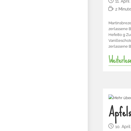
11. April
2 Minut
Martinsbrez
zerlassene 
Hefe80 g Zu
Vanillescho
zerlassene Bu
Weiterles
Apfels
10. Apri