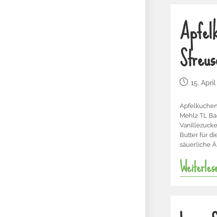
Apfelk
Streus
15. Apri
Apfelkuchen
Mehl2 TL Ba
Vanillezucke
Butter für d
säuerliche Ä
Weiterles