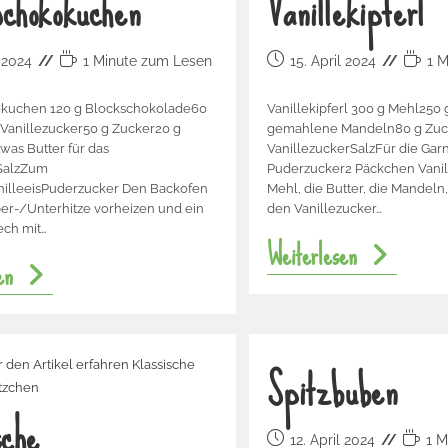
chokokuchen
Vanillekipferl
l 2024
1 Minute zum Lesen
15. April 2024
1 
kuchen 120 g Blockschokolade60
Vanillekipferl 300 g Mehl250 
 Vanillezucker50 g Zucker20 g
gemahlene Mandeln80 g Zuc
was Butter für das
VanillezuckerSalzFür die Gar
SalzZum
Puderzucker2 Päckchen Vanil
nilleeisPuderzucker Den Backofen
Mehl, die Butter, die Mandel
er-/Unterhitze vorheizen und ein
den Vanillezucker…
ech mit…
Weiterlesen
en
Spitzbuben
sche
12. April 2024
1 M