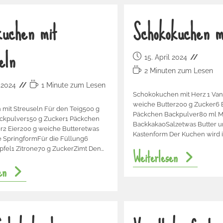
uchen mit
Schokokuchen m
eln
15. April 2024
2 Minuten zum Lesen
l 2024
1 Minute zum Lesen
Schokokuchen mit Herz 1 Van
weiche Butter200 g Zucker6 
 mit Streuseln Für den Teig500 g
Päckchen Backpulver80 ml M
ckpulver150 g Zucker1 Päckchen
BackkakaoSalzetwas Butter u
r2 Eier200 g weiche Butteretwas
Kastenform Der Kuchen wird i
ie SpringformFür die Füllung6
Weiterlesen
pfel1 Zitrone70 g ZuckerZimt Den…
en