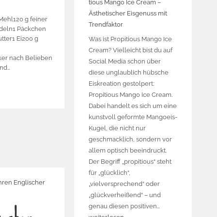
tious Mango Ice Cream –
Ästhetischer Eisgenuss mit
Mehl120 g feiner
Trendfaktor
deln1 Päckchen
tter1 Ei200 g
Was ist Propitious Mango Ice
Cream? Vielleicht bist du auf
ker nach Belieben
Social Media schon über
und…
diese unglaublich hübsche
Eiskreation gestolpert:
Propitious Mango Ice Cream.
Dabei handelt es sich um eine
kunstvoll geformte Mangoeis-
Kugel, die nicht nur
geschmacklich, sondern vor
allem optisch beeindruckt.
Der Begriff „propitious“ steht
für „glücklich“,
„vielversprechend“ oder
„glückverheißend“ – und
genau diesen positiven…