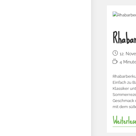
Rhaba
12. Nov
4 Minut
Rhabarberkuc
Einfach zu B
Klassiker un
Sommerrezep
Geschmack d
mit dem süße
Weiterles