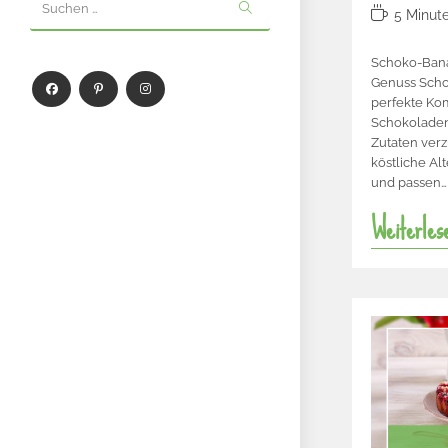
Suchen …
5 Minut
Schoko-Bana
Genuss Scho
perfekte Ko
Schokolade
Zutaten verz
köstliche Al
und passen…
Weiterles