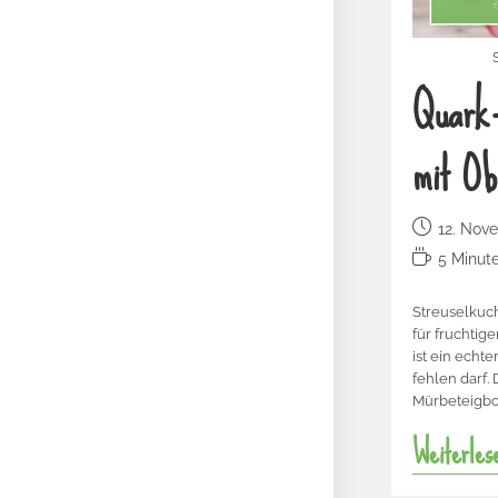
Quark-
mit Ob
12. Nov
5 Minut
Streuselkuch
für fruchtig
ist ein echte
fehlen darf.
Mürbeteigbo
Weiterles