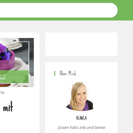
>
Home
>
BACKEN
>
Süß
Über Mich
rte
 mit
BIANCA
„Essen hält Leib und Seele