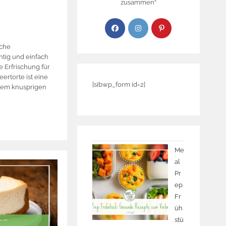
zusammen“
iche
chtig und einfach
e Erfrischung für
ertorte ist eine
[sibwp_form id=2]
inem knusprigen
Me
al
Pr
ep
Fr
üh
stü