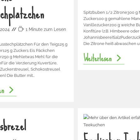
chplätzchen
Spitzbuben 1/2 Zitrone300 g 
Zucker100 g gemahlene Man
Vanillezucker200 g weiche Bu
l 2024
1 Minute zum Lesen
Konfitüre (z.B. Himbeere oder
Johannisbeere)SalzPuderzuc
Die Zitrone heiß abwaschen 
usstechplätzchen Für den Teig125 g
er125 g Zucker1 Ei1 Päckchen
Weiterlesen
r250 g Mehletwas Mehl für die
eFür die Verzierung Kuvertüre,
 Zuckerstreusel, Schokostreusel
en) Die Butter mit…
en
sbrezel