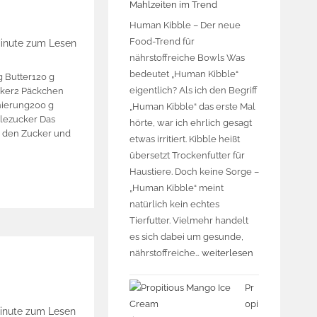
Mahlzeiten im Trend
Human Kibble – Der neue
Food-Trend für
Minute zum Lesen
nährstoffreiche Bowls Was
bedeutet „Human Kibble“
g Butter120 g
eigentlich? Als ich den Begriff
ker2 Päckchen
nierung200 g
„Human Kibble“ das erste Mal
lezucker Das
hörte, war ich ehrlich gesagt
n, den Zucker und
etwas irritiert. Kibble heißt
übersetzt Trockenfutter für
Haustiere. Doch keine Sorge –
„Human Kibble“ meint
natürlich kein echtes
Tierfutter. Vielmehr handelt
es sich dabei um gesunde,
nährstoffreiche…
weiterlesen
Pr
opi
inute zum Lesen