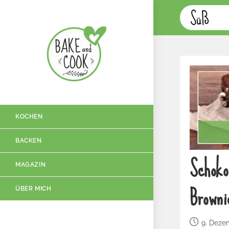
Süß
KOCHEN
BACKEN
Schok
MAGAZIN
Browni
ÜBER MICH
9. Deze