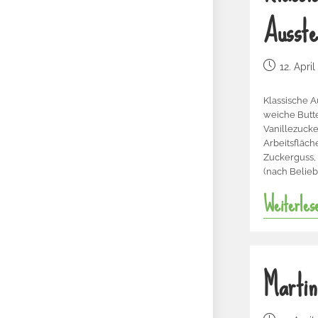
Ausste
12. Apri
Klassische A
weiche Butt
Vanillezucke
Arbeitsfläch
Zuckerguss,
(nach Belieb
Weiterles
Martin