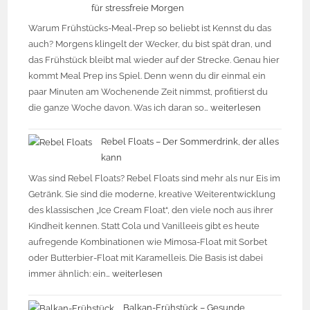
für stressfreie Morgen
Warum Frühstücks-Meal-Prep so beliebt ist Kennst du das
auch? Morgens klingelt der Wecker, du bist spät dran, und
das Frühstück bleibt mal wieder auf der Strecke. Genau hier
kommt Meal Prep ins Spiel. Denn wenn du dir einmal ein
paar Minuten am Wochenende Zeit nimmst, profitierst du
die ganze Woche davon. Was ich daran so…
weiterlesen
Rebel Floats – Der Sommerdrink, der alles
kann
Was sind Rebel Floats? Rebel Floats sind mehr als nur Eis im
Getränk. Sie sind die moderne, kreative Weiterentwicklung
des klassischen „Ice Cream Float“, den viele noch aus ihrer
Kindheit kennen. Statt Cola und Vanilleeis gibt es heute
aufregende Kombinationen wie Mimosa-Float mit Sorbet
oder Butterbier-Float mit Karamelleis. Die Basis ist dabei
immer ähnlich: ein…
weiterlesen
Balkan-Frühstück – Gesunde