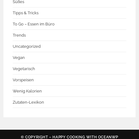
Süßes
Tipps & Tricks
To Go – Essen im Büro
Trends
Uncategorized
Vegan
Vegetarisch
Vorspeisen
Wenig Kalorien
Zutaten-Lexikon
© COPYRIGHT – HAPPY COOKING WITH
OCEANWP