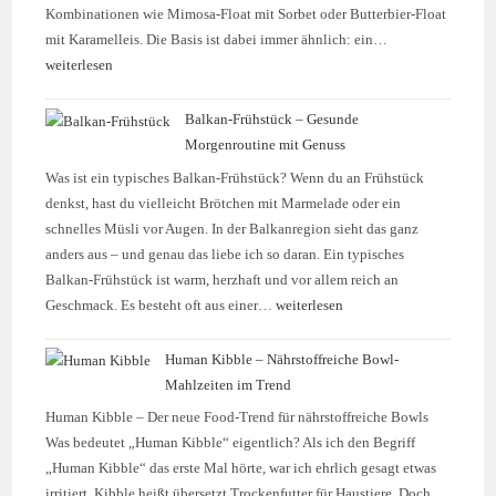
Kombinationen wie Mimosa-Float mit Sorbet oder Butterbier-Float
mit Karamelleis. Die Basis ist dabei immer ähnlich: ein…
weiterlesen
Balkan-Frühstück – Gesunde
Morgenroutine mit Genuss
Was ist ein typisches Balkan-Frühstück? Wenn du an Frühstück
denkst, hast du vielleicht Brötchen mit Marmelade oder ein
schnelles Müsli vor Augen. In der Balkanregion sieht das ganz
anders aus – und genau das liebe ich so daran. Ein typisches
Balkan-Frühstück ist warm, herzhaft und vor allem reich an
Geschmack. Es besteht oft aus einer…
weiterlesen
Human Kibble – Nährstoffreiche Bowl-
Mahlzeiten im Trend
Human Kibble – Der neue Food-Trend für nährstoffreiche Bowls
Was bedeutet „Human Kibble“ eigentlich? Als ich den Begriff
„Human Kibble“ das erste Mal hörte, war ich ehrlich gesagt etwas
irritiert. Kibble heißt übersetzt Trockenfutter für Haustiere. Doch