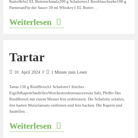
Kartoffeln2 EL Butterschmalz200 g Schalotten1 Knoblauchzehe100 g
ParmesanFür die Sauce:50 ml Whiskey1 EL Butter…
Weiterlesen
Tartar
10. April 2024
1 Minute zum Lesen
Tartar 150 g Rindfleisch1 Schalotte1 frisches
EigelbKapernSardellenWorchestershiresauceetwas Salz, Pfeffer Das
Rindfleisch mit einem Messer fein zerkleinern. Die Schalotte schälen,
den harten Wurzelansatz entfernen und fein hacken. Die Kapern und
Sardellen…
Weiterlesen