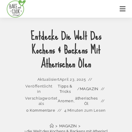
Entdecke Die Welt Des
Kochens & Backens Mit
Ätherischen Ölen
Aktualisiert
April 23, 2025
Veröffentlicht
Tipps &
/
MAGAZIN
in
Tricks
Verschlagwortet
ätherisches
Aromen
,
als
Öl
0 Kommentare
4 Minuten zum Lesen
>
MAGAZIN
>
Entdecke die Welt des Kochens & Backens mit ätherischen Ölen