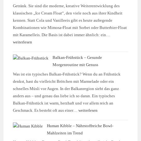
Getränk. Sie sind die moderne, kreative Weiterentwicklung des
klassischen „Ice Cream Float“, den viele noch aus ihrer Kindheit
kennen. Statt Cola und Vanilleeis gibt es heute aufregende
Kombinationen wie Mimosa-Float mit Sorbet oder Butterbier-Float
mit Karamelleis. Die Basis ist dabei immer ähnlich: ein…
weiterlesen
Balkan-Frühstück – Gesunde
Morgenroutine mit Genuss
Was ist ein typisches Balkan-Frühstück? Wenn du an Frühstück
denkst, hast du vielleicht Brötchen mit Marmelade oder ein
schnelles Müsli vor Augen. In der Balkanregion sieht das ganz
anders aus – und genau das liebe ich so daran. Ein typisches
Balkan-Frühstück ist warm, herzhaft und vor allem reich an
Geschmack. Es besteht oft aus einer…
weiterlesen
Human Kibble – Nährstoffreiche Bowl-
Mahlzeiten im Trend