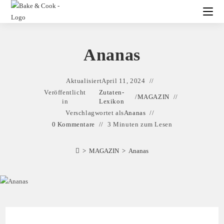
Ananas
Aktualisiert
April 11, 2024
Veröffentlicht
Zutaten-
/
MAGAZIN
in
Lexikon
Verschlagwortet als
Ananas
0 Kommentare
3 Minuten zum Lesen
>
MAGAZIN
>
Ananas