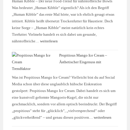
Human Kibble – Der neue Food-Trend für nährstoffreiche Bowls
Was bedeutet „Human Kibble“ eigentlich? Als ich den Begriff
„Human Kibble“ das erste Mal hörte, war ich ehrlich gesagt etwas
irritiert. Kibble heißt übersetzt Trockenfutter für Haustiere. Doch
keine Sorge – „Human Kibble“ meint natürlich kein echtes
Tierfutter. Vielmehr handelt es sich dabei um gesunde,
nährstoffreiche…
weiterlesen
Propitious Mango Ice Cream –
Ästhetischer Eisgenuss mit
Trendfaktor
Was ist Propitious Mango Ice Cream? Vielleicht bist du auf Social
Media schon über diese unglaublich hübsche Eiskreation
gestolpert: Propitious Mango Ice Cream. Dabei handelt es sich um
eine kunstvoll geformte Mangoeis-Kugel, die nicht nur
geschmacklich, sondern vor allem optisch beeindruckt. Der Begriff
„propitious“ steht für „glücklich“, „vielversprechend“ oder
„glückverheißend“ – und genau diesen positiven…
weiterlesen