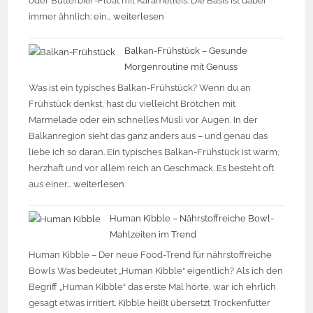
oder Butterbier-Float mit Karamelleis. Die Basis ist dabei
immer ähnlich: ein…
weiterlesen
Balkan-Frühstück – Gesunde
Morgenroutine mit Genuss
Was ist ein typisches Balkan-Frühstück? Wenn du an
Frühstück denkst, hast du vielleicht Brötchen mit
Marmelade oder ein schnelles Müsli vor Augen. In der
Balkanregion sieht das ganz anders aus – und genau das
liebe ich so daran. Ein typisches Balkan-Frühstück ist warm,
herzhaft und vor allem reich an Geschmack. Es besteht oft
aus einer…
weiterlesen
Human Kibble – Nährstoffreiche Bowl-
Mahlzeiten im Trend
Human Kibble – Der neue Food-Trend für nährstoffreiche
Bowls Was bedeutet „Human Kibble“ eigentlich? Als ich den
Begriff „Human Kibble“ das erste Mal hörte, war ich ehrlich
gesagt etwas irritiert. Kibble heißt übersetzt Trockenfutter