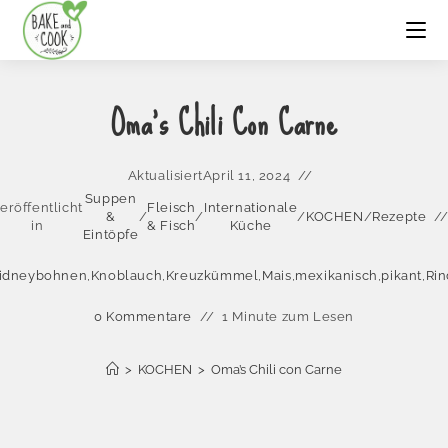
Oma’s Chili Con Carne
Aktualisiert
April 11, 2024
Suppen
eröffentlicht
Fleisch
Internationale
&
/
/
/
KOCHEN
/
Rezepte
in
& Fisch
Küche
Eintöpfe
idneybohnen
,
Knoblauch
,
Kreuzkümmel
,
Mais
,
mexikanisch
,
pikant
,
Rin
0 Kommentare
1 Minute zum Lesen
>
KOCHEN
>
Oma’s Chili con Carne