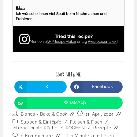
Notizen
Ich wünsche Ihnen viel Spaß beim Nachmachen und
Probieren!
Tried this recipe?
Mention
@WPRecipeMaker
or tag
#wprecipemaker
!
COOK WITH ME
X
Facebook
WhatsApp
Bianca - Bake & Cook
11. April 2024
Suppen & Eintöpfe
/
Fleisch & Fisch
/
Internationale Küche
/
KOCHEN
/
Rezepte
0 Kommentare
1 Minute zum Lesen