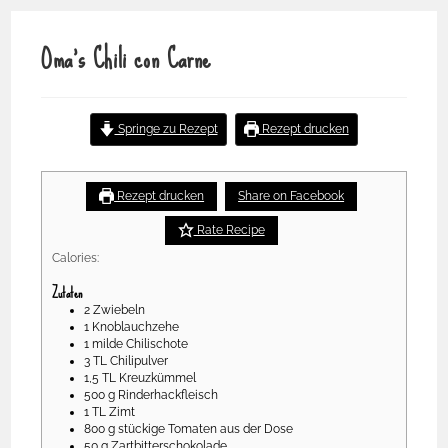
Oma’s Chili con Carne
Rebecca’s Chili con Carne
Springe zu Rezept
Rezept drucken
No ratings yet
Rezept drucken
Share on Facebook
Rate Recipe
Calories:
Zutaten
2
Zwiebeln
1
Knoblauchzehe
1
milde Chilischote
3
TL
Chilipulver
1,5
TL
Kreuzkümmel
500
g
Rinderhackfleisch
1
TL
Zimt
800
g
stückige Tomaten aus der Dose
50
g
Zartbitterschokolade