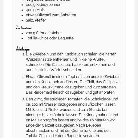
400
g
Kidneybohnen
400
g
Mais
etwas
Olivenöl zum Anbraten
Salz, Pfeffer
Zum Garnieren
200
g
Crème fraîche
Tortilla-Chips oder Baguette
Anleitungen
Die Zwiebeln und den Knoblauch schälen, die harten
Wurzelansätze entfernen und in kleine Würfel
schneiden. Die Chilischote halbieren, entkernen und
auch in kleine Würfel schneiden.
Etwas Olivenöl in einem Topf erhitzen und die Zwiebeln
und den Knoblauch andünsten. Die Chili, das Chilipulver
und den Kreuzkümmel dazugeben und kurz anrösten.
Das Rinderhackfleisch dazugeben und gut anbraten.
Den Zimt, die stückigen Tomaten, die Schokolade und
ca. 200 ml Wasser dazugeben und aufkochen lassen.
Mit Salz und Pfeffer würzen und ca. 1 Stunde bei
niedriger Hitze köcheln lassen. Die Kidneybohnen und
en Mais abtropfen lassen und beides 20 Minuten vor
Ende der Garzeit dazugeben. Nach Belieben
abschmecken und mit der Crème fraîche und den
Tortilla-Chips oder dem Baguette servieren.