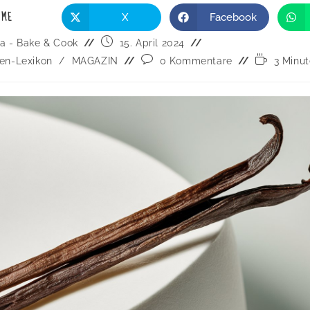
 ME
X
Facebook
a - Bake & Cook
15. April 2024
en-Lexikon
/
MAGAZIN
0 Kommentare
3 Minu