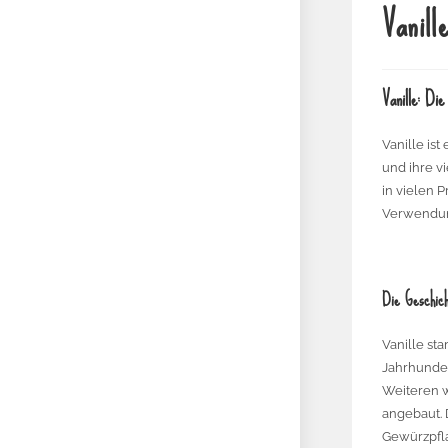
Vanill
Vanille: Di
Vanille is
und ihre v
in vielen 
Verwendung
Die Geschich
Vanille st
Jahrhunder
Weiteren w
angebaut. 
Gewürzpfl