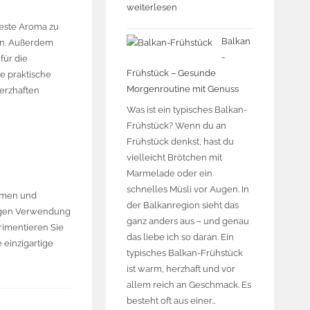
weiterlesen
beste Aroma zu
Balkan
zen. Außerdem
-
für die
Frühstück – Gesunde
e praktische
Morgenroutine mit Genuss
erzhaften
Was ist ein typisches Balkan-
Frühstück? Wenn du an
Frühstück denkst, hast du
vielleicht Brötchen mit
Marmelade oder ein
schnelles Müsli vor Augen. In
romen und
der Balkanregion sieht das
itigen Verwendung
ganz anders aus – und genau
rimentieren Sie
das liebe ich so daran. Ein
 einzigartige
typisches Balkan-Frühstück
ist warm, herzhaft und vor
allem reich an Geschmack. Es
besteht oft aus einer…