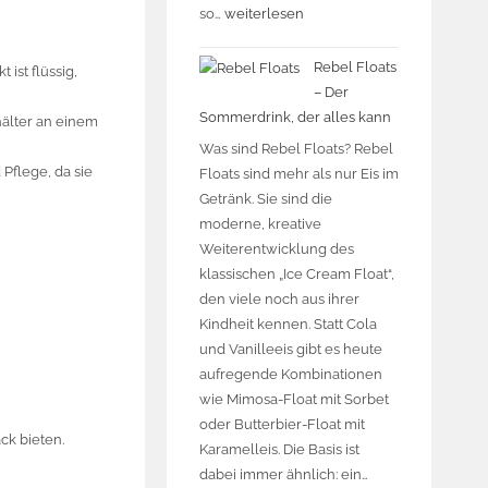
so…
weiterlesen
Rebel Floats
t ist flüssig,
– Der
Sommerdrink, der alles kann
hälter an einem
Was sind Rebel Floats? Rebel
 Pflege, da sie
Floats sind mehr als nur Eis im
Getränk. Sie sind die
moderne, kreative
Weiterentwicklung des
klassischen „Ice Cream Float“,
den viele noch aus ihrer
Kindheit kennen. Statt Cola
und Vanilleeis gibt es heute
aufregende Kombinationen
wie Mimosa-Float mit Sorbet
oder Butterbier-Float mit
ck bieten.
Karamelleis. Die Basis ist
dabei immer ähnlich: ein…