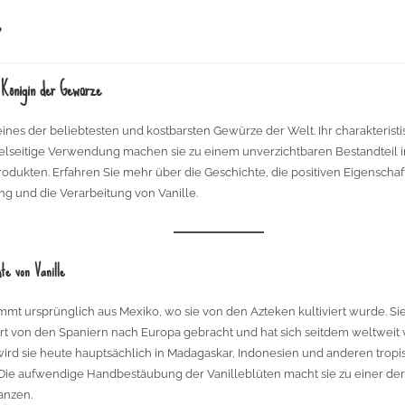
e
e Königin der Gewürze
t eines der beliebtesten und kostbarsten Gewürze der Welt. Ihr charakteris
ielseitige Verwendung machen sie zu einem unverzichtbaren Bestandteil 
Produkten. Erfahren Sie mehr über die Geschichte, die positiven Eigenschaf
 und die Verarbeitung von Vanille.
te von Vanille
ammt ursprünglich aus Mexiko, wo sie von den Azteken kultiviert wurde. Si
t von den Spaniern nach Europa gebracht und hat sich seitdem weltweit v
ird sie heute hauptsächlich in Madagaskar, Indonesien und anderen trop
Die aufwendige Handbestäubung der Vanilleblüten macht sie zu einer der
anzen.