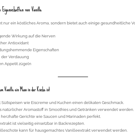
n Eigenschaften von Vanille
cht nur ein köstliches Aroma, sondern bietet auch einige gesundheitliche Vo
gende Wirkung auf die Nerven
cher Antioxidant
dungshemmende Eigenschaften
ei der Verdauung
n Appetit zügeln
um Vanille ein Muss in der Küche ist
t Süßspeisen wie Eiscreme und Kuchen einen delikaten Geschmack.
s natürlicher Aromastoff in Smoothies und Getränken verwendet werden.
 herzhafte Gerichte wie Saucen und Marinaden perfekt.
extrakt ist vielseitig einsetzbar in Backrezepten.
illeschote kann für hausgemachtes Vanilleextrakt verwendet werden.