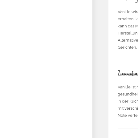
Vanille wi
erhalten, 
kann das M
Herstellun
Alternativ
Gerichten.
Zusammenfass
Vanille is
gesundheit
in der Küc
mit versch
Note verle