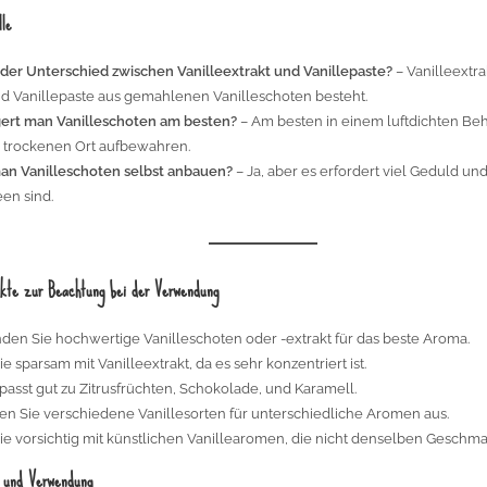
lle
 der Unterschied zwischen Vanilleextrakt und Vanillepaste?
– Vanilleextrak
 Vanillepaste aus gemahlenen Vanilleschoten besteht.
gert man Vanilleschoten am besten?
– Am besten in einem luftdichten Be
 trockenen Ort aufbewahren.
an Vanilleschoten selbst anbauen?
– Ja, aber es erfordert viel Geduld und
en sind.
nkte zur Beachtung bei der Verwendung
en Sie hochwertige Vanilleschoten oder -extrakt für das beste Aroma.
ie sparsam mit Vanilleextrakt, da es sehr konzentriert ist.
 passt gut zu Zitrusfrüchten, Schokolade, und Karamell.
en Sie verschiedene Vanillesorten für unterschiedliche Aromen aus.
ie vorsichtig mit künstlichen Vanillearomen, die nicht denselben Geschma
g und Verwendung