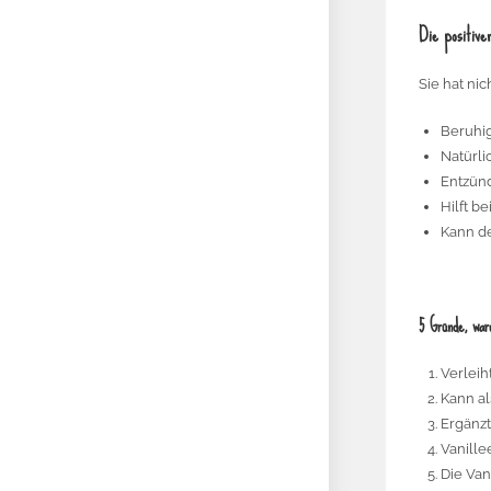
Die positive
Sie hat ni
Beruhi
Natürli
Entzün
Hilft b
Kann de
5 Gründe, war
Verleih
Kann al
Ergänzt
Vanille
Die Van