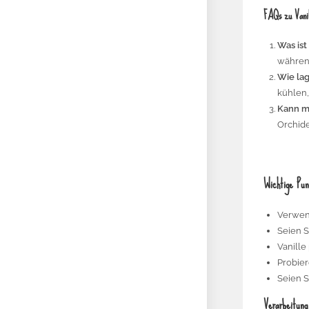
FAQs zu Vani
Was ist
während
Wie la
kühlen,
Kann m
Orchide
Wichtige Pu
Verwend
Seien S
Vanille
Probier
Seien S
Verarbeitun