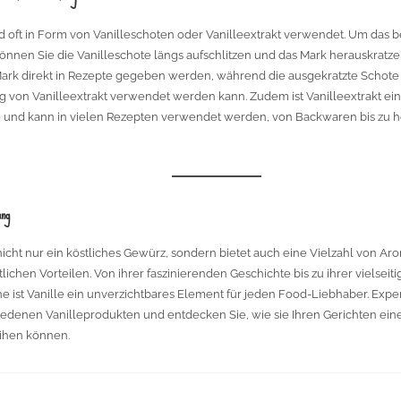
rd oft in Form von Vanilleschoten oder Vanilleextrakt verwendet. Um das 
können Sie die Vanilleschote längs aufschlitzen und das Mark herauskrat
ark direkt in Rezepte gegeben werden, während die ausgekratzte Schote 
g von Vanilleextrakt verwendet werden kann. Zudem ist Vanilleextrakt ein
e und kann in vielen Rezepten verwendet werden, von Backwaren bis zu h
ung
t nicht nur ein köstliches Gewürz, sondern bietet auch eine Vielzahl von A
lichen Vorteilen. Von ihrer faszinierenden Geschichte bis zu ihrer vielse
he ist Vanille ein unverzichtbares Element für jeden Food-Liebhaber. Expe
iedenen Vanilleprodukten und entdecken Sie, wie sie Ihren Gerichten eine
ihen können.