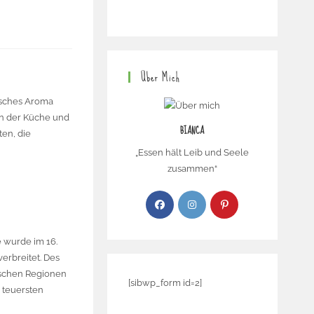
Über Mich
tisches Aroma
in der Küche und
BIANCA
ten, die
„Essen hält Leib und Seele
zusammen“
e wurde im 16.
erbreitet. Des
ischen Regionen
[sibwp_form id=2]
 teuersten