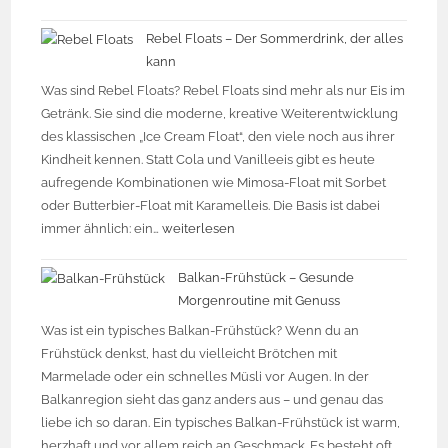
Rebel Floats – Der Sommerdrink, der alles
kann
Was sind Rebel Floats? Rebel Floats sind mehr als nur Eis im
Getränk. Sie sind die moderne, kreative Weiterentwicklung
des klassischen „Ice Cream Float“, den viele noch aus ihrer
Kindheit kennen. Statt Cola und Vanilleeis gibt es heute
aufregende Kombinationen wie Mimosa-Float mit Sorbet
oder Butterbier-Float mit Karamelleis. Die Basis ist dabei
immer ähnlich: ein…
weiterlesen
Balkan-Frühstück – Gesunde
Morgenroutine mit Genuss
Was ist ein typisches Balkan-Frühstück? Wenn du an
Frühstück denkst, hast du vielleicht Brötchen mit
Marmelade oder ein schnelles Müsli vor Augen. In der
Balkanregion sieht das ganz anders aus – und genau das
liebe ich so daran. Ein typisches Balkan-Frühstück ist warm,
herzhaft und vor allem reich an Geschmack. Es besteht oft