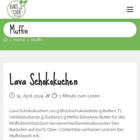
Muffin
>
Home
>
Muffin
Lava Schokokuchen
15. April 2024
1 Minute zum Lesen
Lava Schokokuchen 120 g Blockschokolade60 g Butter1 TL
Vanillezucker50 g Zucker20 g Mehl2 Eieretwas Butter für das
MuffinblechSalzZum ServierenVanilleeisPuderzucker Den
Backofen auf 200°C Ober-/Unterhitze vorheizen und ein 6er
Muffinblech mit…