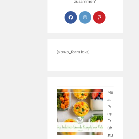
zusammen“
[sibwp_form id=2]
Me
al
Pr
ep
Fr
üh
stü