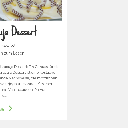
uja Dessert
l 2024
en zum Lesen
aracuja Dessert: Ein Genuss für die
racuja Dessert ist eine köstliche
ende Nachspeise, die mit frischen
Naturjoghurt, Sahne, Pfirsichen,
 und Vanillesaucen-Pulver
rd.…
en