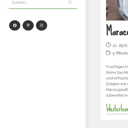
Suchen …
Marac
10. Apri
5 Minut
Fruchtiges M
Sinne Das Ma
und erfrisch
Zutaten wie 
Maracujasaft
zubereitet wi
Weiterles