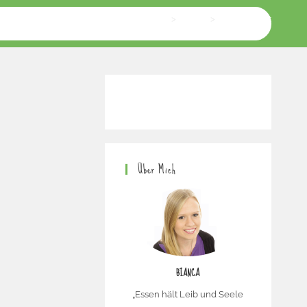
>
Home
>
Maracujasaft
Über Mich
BIANCA
„Essen hält Leib und Seele