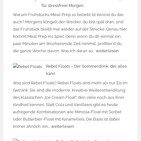
für stressfreie Morgen
Warum Frühstücks-Meal-Prep so beliebt ist Kennst du das
auch? Morgens klingelt der Wecker, du bist spät dran, und
das Frühstück bleibt mal wieder auf der Strecke. Genau hier
kommt Meal Prep ins Spiel. Denn wenn du dir einmal ein
paar Minuten am Wochenende Zeit nimmst, profitierst du
die ganze Woche davon. Was ich daran so…
weiterlesen
Rebel Floats – Der Sommerdrink, der alles
kann
Was sind Rebel Floats? Rebel Floats sind mehr als nur Eis im
Getränk. Sie sind die moderne, kreative Weiterentwicklung
des klassischen „Ice Cream Float“, den viele noch aus ihrer
Kindheit kennen. Statt Cola und Vanilleeis gibt es heute
aufregende Kombinationen wie Mimosa-Float mit Sorbet
oder Butterbier-Float mit Karamelleis. Die Basis ist dabei
immer ähnlich: ein…
weiterlesen