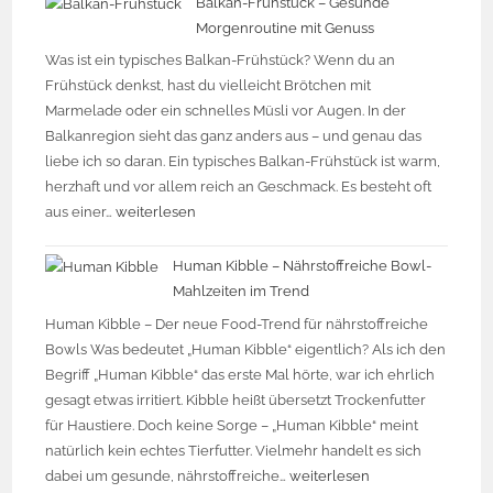
Balkan-Frühstück – Gesunde
Morgenroutine mit Genuss
Was ist ein typisches Balkan-Frühstück? Wenn du an
Frühstück denkst, hast du vielleicht Brötchen mit
Marmelade oder ein schnelles Müsli vor Augen. In der
Balkanregion sieht das ganz anders aus – und genau das
liebe ich so daran. Ein typisches Balkan-Frühstück ist warm,
herzhaft und vor allem reich an Geschmack. Es besteht oft
aus einer…
weiterlesen
Human Kibble – Nährstoffreiche Bowl-
Mahlzeiten im Trend
Human Kibble – Der neue Food-Trend für nährstoffreiche
Bowls Was bedeutet „Human Kibble“ eigentlich? Als ich den
Begriff „Human Kibble“ das erste Mal hörte, war ich ehrlich
gesagt etwas irritiert. Kibble heißt übersetzt Trockenfutter
für Haustiere. Doch keine Sorge – „Human Kibble“ meint
natürlich kein echtes Tierfutter. Vielmehr handelt es sich
dabei um gesunde, nährstoffreiche…
weiterlesen