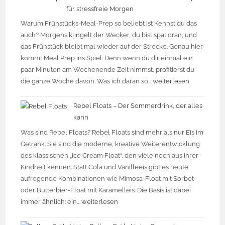
für stressfreie Morgen
Warum Frühstücks-Meal-Prep so beliebt ist Kennst du das
auch? Morgens klingelt der Wecker, du bist spät dran, und
das Frühstück bleibt mal wieder auf der Strecke. Genau hier
kommt Meal Prep ins Spiel. Denn wenn du dir einmal ein
paar Minuten am Wochenende Zeit nimmst, profitierst du
die ganze Woche davon. Was ich daran so…
weiterlesen
Rebel Floats – Der Sommerdrink, der alles
kann
Was sind Rebel Floats? Rebel Floats sind mehr als nur Eis im
Getränk. Sie sind die moderne, kreative Weiterentwicklung
des klassischen „Ice Cream Float“, den viele noch aus ihrer
Kindheit kennen. Statt Cola und Vanilleeis gibt es heute
aufregende Kombinationen wie Mimosa-Float mit Sorbet
oder Butterbier-Float mit Karamelleis. Die Basis ist dabei
immer ähnlich: ein…
weiterlesen