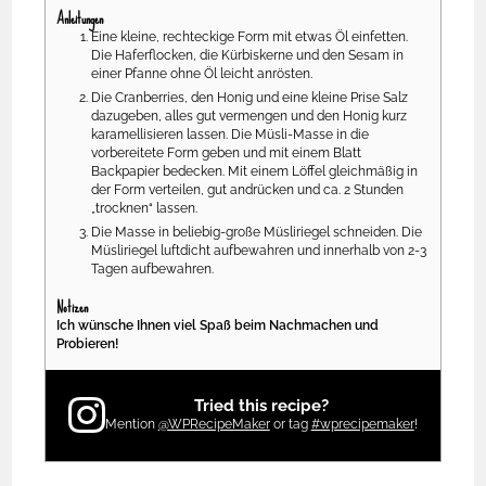
Anleitungen
Eine kleine, rechteckige Form mit etwas Öl einfetten.
Die Haferflocken, die Kürbiskerne und den Sesam in
einer Pfanne ohne Öl leicht anrösten.
Die Cranberries, den Honig und eine kleine Prise Salz
dazugeben, alles gut vermengen und den Honig kurz
karamellisieren lassen. Die Müsli-Masse in die
vorbereitete Form geben und mit einem Blatt
Backpapier bedecken. Mit einem Löffel gleichmäßig in
der Form verteilen, gut andrücken und ca. 2 Stunden
„trocknen“ lassen.
Die Masse in beliebig-große Müsliriegel schneiden. Die
Müsliriegel luftdicht aufbewahren und innerhalb von 2-3
Tagen aufbewahren.
Notizen
Ich wünsche Ihnen viel Spaß beim Nachmachen und
Probieren!
Tried this recipe?
Mention
@WPRecipeMaker
or tag
#wprecipemaker
!