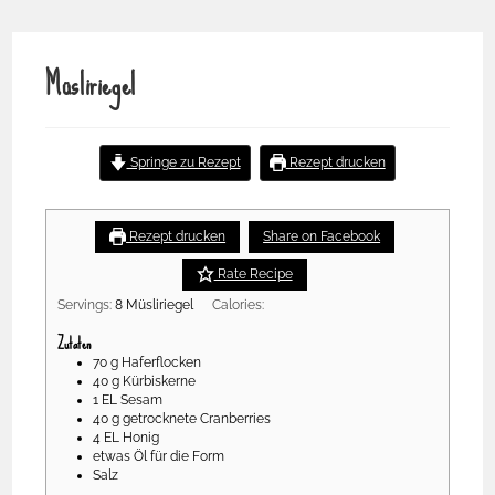
Müsliriegel
Müsliriegel
Springe zu Rezept
Rezept drucken
No ratings yet
Rezept drucken
Share on Facebook
Rate Recipe
Servings:
8
Müsliriegel
Calories:
Zutaten
70
g
Haferflocken
40
g
Kürbiskerne
1
EL
Sesam
40
g
getrocknete Cranberries
4
EL
Honig
etwas
Öl für die Form
Salz