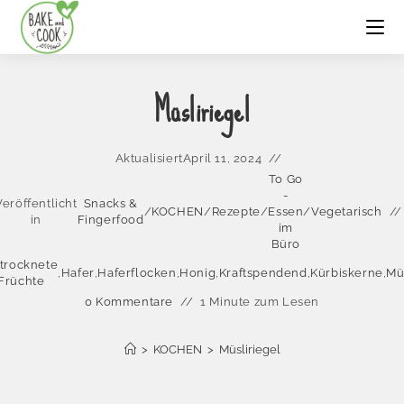
Müsliriegel
Aktualisiert
April 11, 2024
To Go
-
Veröffentlicht
Snacks &
/
KOCHEN
/
Rezepte
/
Essen
/
Vegetarisch
in
Fingerfood
im
Büro
trocknete
,
Hafer
,
Haferflocken
,
Honig
,
Kraftspendend
,
Kürbiskerne
,
Mü
Früchte
0 Kommentare
1 Minute zum Lesen
>
KOCHEN
>
Müsliriegel