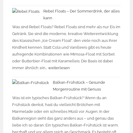
Rebel Floats – Der Sommerdrink, der alles
kann
Was sind Rebel Floats? Rebel Floats sind mehr als nur Eis im
Getränk. Sie sind die moderne, kreative Weiterentwicklung
des klassischen „Ice Cream Float“, den viele noch aus ihrer
Kindheit kennen. Statt Cola und Vanilleeis gibt es heute
aufregende Kombinationen wie Mimosa-Float mit Sorbet
oder Butterbier-Float mit Karamelleis. Die Basis ist dabei
immer ähnlich: ein…
weiterlesen
Balkan-Frühstück – Gesunde
Morgenroutine mit Genuss
Was ist ein typisches Balkan-Frühstück? Wenn du an
Frühstück denkst, hast du vielleicht Brötchen mit
Marmelade oder ein schnelles Müsli vor Augen. In der
Balkanregion sieht das ganz anders aus – und genau das
liebe ich so daran. Ein typisches Balkan-Frühstück ist warm,
herzhaft und vor allem reich an Geschmack. Es besteht oft