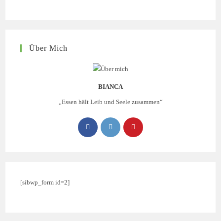
Über Mich
BIANCA
„Essen hält Leib und Seele zusammen“
[sibwp_form id=2]