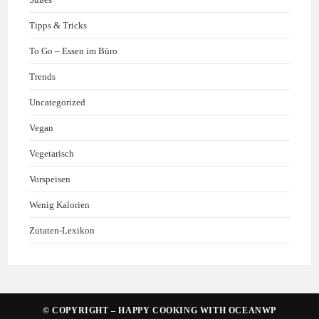
Tipps & Tricks
To Go – Essen im Büro
Trends
Uncategorized
Vegan
Vegetarisch
Vorspeisen
Wenig Kalorien
Zutaten-Lexikon
© COPYRIGHT – HAPPY COOKING WITH
OCEANWP