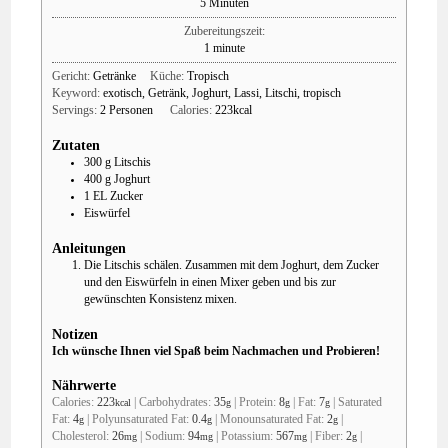
5
Minuten
Zubereitungszeit:
1
minute
Gericht:
Getränke
Küche:
Tropisch
Keyword:
exotisch, Getränk, Joghurt, Lassi, Litschi, tropisch
Servings:
2
Personen
Calories:
223
kcal
Zutaten
300
g
Litschis
400
g
Joghurt
1
EL
Zucker
Eiswürfel
Anleitungen
Die Litschis schälen. Zusammen mit dem Joghurt, dem Zucker
und den Eiswürfeln in einen Mixer geben und bis zur
gewünschten Konsistenz mixen.
Notizen
Ich wünsche Ihnen viel Spaß beim Nachmachen und Probieren!
Nährwerte
Calories:
223
|
Carbohydrates:
35
|
Protein:
8
|
Fat:
7
|
Saturated
kcal
g
g
g
Fat:
4
|
Polyunsaturated Fat:
0.4
|
Monounsaturated Fat:
2
|
g
g
g
Cholesterol:
26
|
Sodium:
94
|
Potassium:
567
|
Fiber:
2
|
mg
mg
mg
g