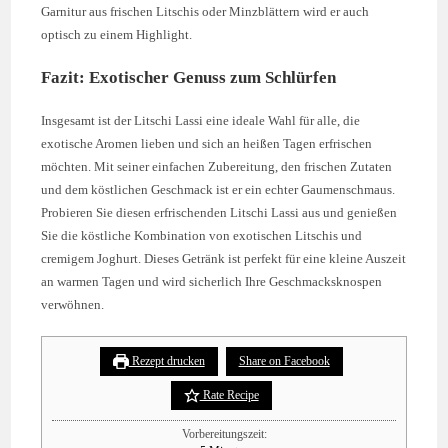
Garnitur aus frischen Litschis oder Minzblättern wird er auch
optisch zu einem Highlight.
Fazit: Exotischer Genuss zum Schlürfen
Insgesamt ist der Litschi Lassi eine ideale Wahl für alle, die
Litschi Lassi
exotische Aromen lieben und sich an heißen Tagen erfrischen
möchten. Mit seiner einfachen Zubereitung, den frischen Zutaten
Entdecke unser erfrischendes Litschi Lassi Rezept! Mit nur zwei
Haupt-Zutaten – Litschis und Joghurt – zauberst du diesen
und dem köstlichen Geschmack ist er ein echter Gaumenschmaus.
köstlichen und cremigen Lassi im Handumdrehen. Genieße den
Probieren Sie diesen erfrischenden Litschi Lassi aus und genießen
exotischen Geschmack der Litschis kombiniert mit der Frische
Sie die köstliche Kombination von exotischen Litschis und
des Joghurts. Dieses Getränk ist perfekt für heiße Tage und
einfach zuzubereiten. Probiere es jetzt aus und erlebe einen
cremigem Joghurt. Dieses Getränk ist perfekt für eine kleine Auszeit
Hauch von Tropen in jedem Schluck!
an warmen Tagen und wird sicherlich Ihre Geschmacksknospen
verwöhnen.
No ratings yet
Rezept drucken
Share on Facebook
Rate Recipe
Vorbereitungszeit: