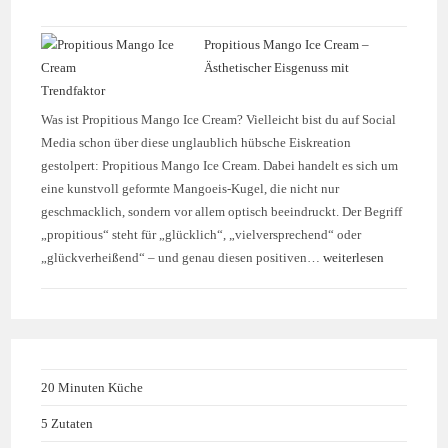
Propitious Mango Ice Cream –
Ästhetischer Eisgenuss mit
Trendfaktor
Was ist Propitious Mango Ice Cream? Vielleicht bist du auf Social
Media schon über diese unglaublich hübsche Eiskreation
gestolpert: Propitious Mango Ice Cream. Dabei handelt es sich um
eine kunstvoll geformte Mangoeis-Kugel, die nicht nur
geschmacklich, sondern vor allem optisch beeindruckt. Der Begriff
„propitious“ steht für „glücklich“, „vielversprechend“ oder
„glückverheißend“ – und genau diesen positiven…
weiterlesen
20 Minuten Küche
5 Zutaten