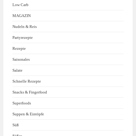
Low Carb
MAGAZIN
Nudeln & Reis
Partyrezepte
Rezepte
Saisonales
Salate
Schnelle Rezepte
Snacks & Fingerfood
Superfoods
Suppen & Eintöpfe
Süß
Süßes