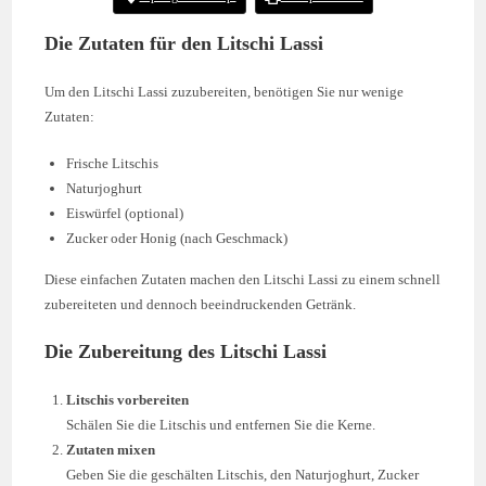
Die Zutaten für den Litschi Lassi
Um den Litschi Lassi zuzubereiten, benötigen Sie nur wenige
Zutaten:
Frische Litschis
Naturjoghurt
Eiswürfel (optional)
Zucker oder Honig (nach Geschmack)
Diese einfachen Zutaten machen den Litschi Lassi zu einem schnell
zubereiteten und dennoch beeindruckenden Getränk.
Die Zubereitung des Litschi Lassi
Litschis vorbereiten
Schälen Sie die Litschis und entfernen Sie die Kerne.
Zutaten mixen
Geben Sie die geschälten Litschis, den Naturjoghurt, Zucker